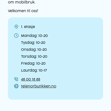
om mobilbruk.
Velkomen til oss!
1. etasje
Lokasjon
Mandag: 10-20
Åpningstider
Tysdag: 10-20
Onsdag: 10-20
Torsdag: 10-20
Fredag: 10-20
Laurdag: 10-17
48 00 18 88
Kontaktinformasjon
telenorbutikken.no