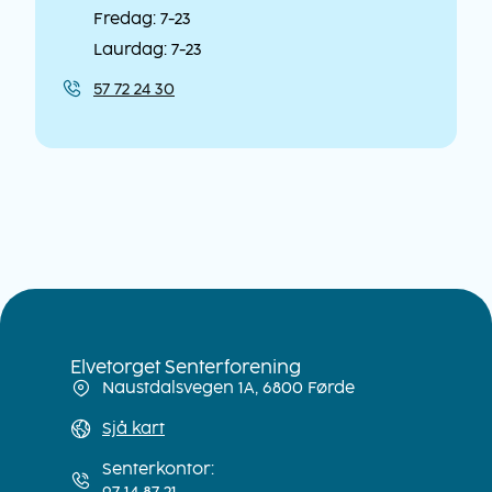
Fredag: 7-23
Laurdag: 7-23
57 72 24 30
Kontaktinformasjon
Elvetorget Senterforening
Naustdalsvegen 1A, 6800 Førde
Sjå kart
Senterkontor:
97 14 87 21