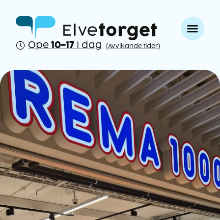
Ope
10–17
i dag
(Avvikande tider)