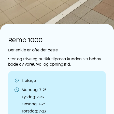
Rema 1000
Det enkle er ofte det beste
Stor og triveleg butikk tilpassa kunden sitt behov
både av vareutval og opningstid.
1. etasje
Lokasjon
Mandag: 7-23
Åpningstider
Tysdag: 7-23
Onsdag: 7-23
Torsdag: 7-23