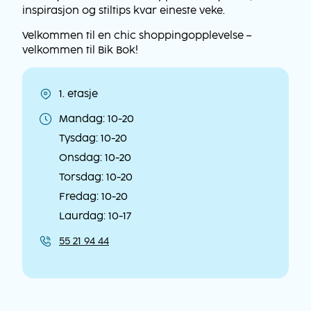
inspirasjon og stiltips kvar eineste veke.
Velkommen til en chic shoppingopplevelse –
velkommen til Bik Bok!
1. etasje
Lokasjon
Mandag: 10-20
Åpningstider
Tysdag: 10-20
Onsdag: 10-20
Torsdag: 10-20
Fredag: 10-20
Laurdag: 10-17
55 21 94 44
Kontaktinformasjon