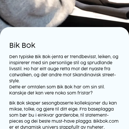
Bik Bok
Den typiske Bik Bok-jenta er trendbevisst, leiken, og
inspirerer med sin personlige stil og sprudlande
livsstil. Ho har eitt auge retta mot det nyaste fra
catwalken, og det andre mot Skandinavisk street-
style.
Dette er omtalen som Bik Bok har om sin stil.
Kanskje det kan vere noko som fristar?
Bik Bok skaper sesongbaserte kolleksjoner du kan
mikse, tolke, og gjere til ditt eige. Fra baseplagga
som bør bu i einkvar garderobe, til statement-
pieces og dei beste must-have plagga. Bikbok.com
er et dynamisk univers stappfullt av nyheter,