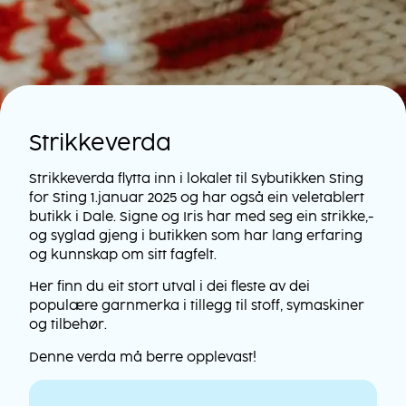
Strikkeverda
Strikkeverda flytta inn i lokalet til Sybutikken Sting
for Sting 1.januar 2025 og har også ein veletablert
butikk i Dale. Signe og Iris har med seg ein strikke,-
og syglad gjeng i butikken som har lang erfaring
og kunnskap om sitt fagfelt.
Her finn du eit stort utval i dei fleste av dei
populære garnmerka i tillegg til stoff, symaskiner
og tilbehør.
Denne verda må berre opplevast!