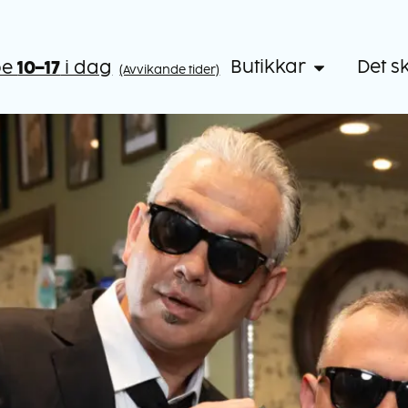
Butikkar
Det s
pe
10–17
i dag
(Avvikande tider)