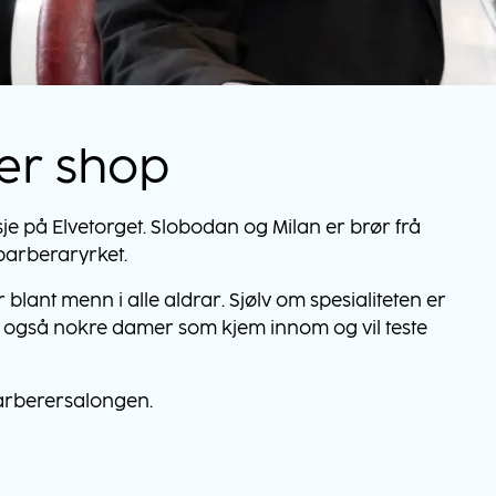
er shop
tasje på Elvetorget. Slobodan og Milan er brør frå
 barberaryrket.
blant menn i alle aldrar. Sjølv om spesialiteten er
et også nokre damer som kjem innom og vil teste
 barberersalongen.